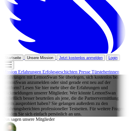
Startseite
Unsere Mission
Jetzt kostenlos anmelden
Login
Mission
Erfahrungen
Erfolgsgeschichten
Presse
Türsteherinnen
Erfahrungen mit LemonSwan
Sie überlegen, sich kostenlos bei
LemonSwan anzumelden oder sind gerade erst neu auf der
Plattform? Lesen Sie hier mehr über die Erfahrungen und
Rückmeldungen unserer Mitglieder. Wer könnte LemonSwan
schließlich besser beurteilen als jene, die die Partnervermittlung
bereits ausprobiert haben? Sie gelangen außerdem zu den
Erfahrungsberichten professioneller Testseiten. Für weitere Fragen
wenden Sie sich einfach persönlich an uns.
Das sagen unsere Mitglieder