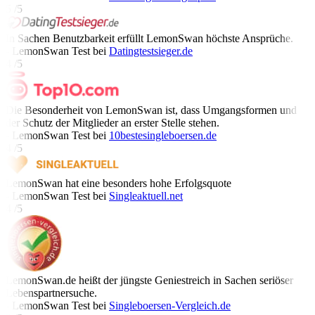
5 /5
In Sachen Benutzbarkeit erfüllt LemonSwan höchste Ansprüche.
- LemonSwan Test bei
Datingtestsieger.de
4 /5
Die Besonderheit von LemonSwan ist, dass Umgangsformen und
der Schutz der Mitglieder an erster Stelle stehen.
- LemonSwan Test bei
10bestesingleboersen.de
4 /5
LemonSwan hat eine besonders hohe Erfolgsquote
- LemonSwan Test bei
Singleaktuell.net
4 /5
LemonSwan.de heißt der jüngste Geniestreich in Sachen seriöser
Lebenspartnersuche.
- LemonSwan Test bei
Singleboersen-Vergleich.de