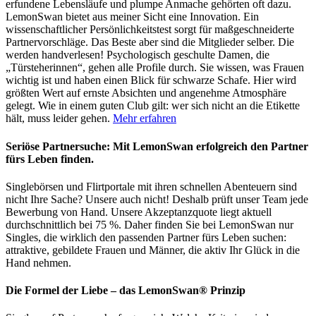
erfundene Lebensläufe und plumpe Anmache gehörten oft dazu.
LemonSwan bietet aus meiner Sicht eine Innovation. Ein
wissenschaftlicher Persönlichkeitstest sorgt für maßgeschneiderte
Partnervorschläge. Das Beste aber sind die Mitglieder selber. Die
werden handverlesen! Psychologisch geschulte Damen, die
„Türsteherinnen“, gehen alle Profile durch. Sie wissen, was Frauen
wichtig ist und haben einen Blick für schwarze Schafe. Hier wird
größten Wert auf ernste Absichten und angenehme Atmosphäre
gelegt. Wie in einem guten Club gilt: wer sich nicht an die Etikette
hält, muss leider gehen.
Mehr erfahren
Seriöse Partnersuche: Mit LemonSwan erfolgreich den Partner
fürs Leben finden.
Singlebörsen und Flirtportale mit ihren schnellen Abenteuern sind
nicht Ihre Sache? Unsere auch nicht! Deshalb prüft unser Team jede
Bewerbung von Hand. Unsere Akzeptanzquote liegt aktuell
durchschnittlich bei 75 %. Daher finden Sie bei LemonSwan nur
Singles, die wirklich den passenden Partner fürs Leben suchen:
attraktive, gebildete Frauen und Männer, die aktiv Ihr Glück in die
Hand nehmen.
Die Formel der Liebe – das LemonSwan® Prinzip