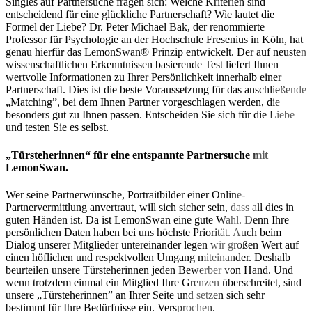
Singles auf Partnersuche fragen sich: Welche Kriterien sind
entscheidend für eine glückliche Partnerschaft? Wie lautet die
Formel der Liebe? Dr. Peter Michael Bak, der renommierte
Professor für Psychologie an der Hochschule Fresenius in Köln, hat
genau hierfür das LemonSwan® Prinzip entwickelt. Der auf neusten
wissenschaftlichen Erkenntnissen basierende Test liefert Ihnen
wertvolle Informationen zu Ihrer Persönlichkeit innerhalb einer
Partnerschaft. Dies ist die beste Voraussetzung für das anschließende
„Matching”, bei dem Ihnen Partner vorgeschlagen werden, die
besonders gut zu Ihnen passen. Entscheiden Sie sich für die Liebe
und testen Sie es selbst.
„Türsteherinnen“ für eine entspannte Partnersuche mit
LemonSwan.
Wer seine Partnerwünsche, Portraitbilder einer Online-
Partnervermittlung anvertraut, will sich sicher sein, dass all dies in
guten Händen ist. Da ist LemonSwan eine gute Wahl. Denn Ihre
persönlichen Daten haben bei uns höchste Priorität. Auch beim
Dialog unserer Mitglieder untereinander legen wir großen Wert auf
einen höflichen und respektvollen Umgang miteinander. Deshalb
beurteilen unsere Türsteherinnen jeden Bewerber von Hand. Und
wenn trotzdem einmal ein Mitglied Ihre Grenzen überschreitet, sind
unsere „Türsteherinnen” an Ihrer Seite und setzen sich sehr
bestimmt für Ihre Bedürfnisse ein. Versprochen.