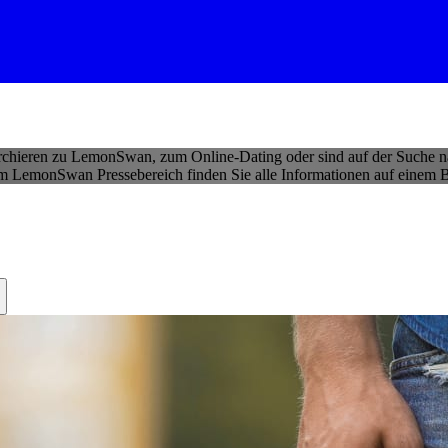
rchieren zu LemonSwan, zum Online-Dating oder sind auf der Suche nac
Im LemonSwan Pressebereich finden Sie alle Informationen auf einem B