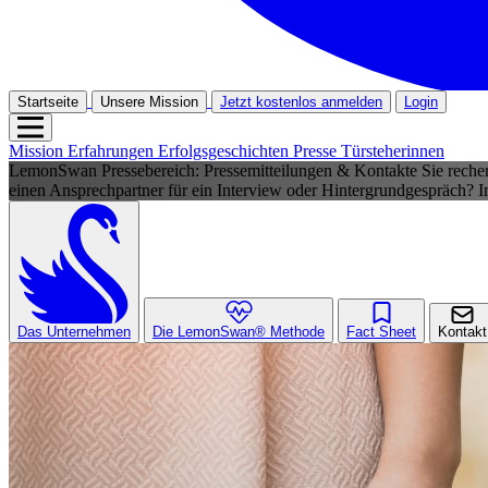
Startseite
Unsere Mission
Jetzt kostenlos anmelden
Login
Mission
Erfahrungen
Erfolgsgeschichten
Presse
Türsteherinnen
LemonSwan Pressebereich: Pressemitteilungen & Kontakte
Sie reche
einen Ansprechpartner für ein Interview oder Hintergrundgespräch? 
Das Unternehmen
Die LemonSwan® Methode
Fact Sheet
Kontakt