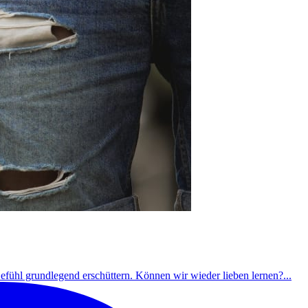
fühl grundlegend erschüttern. Können wir wieder lieben lernen?...