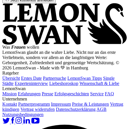
Jetzt kostenlos anmelden
Was
Frauen
wollen
LemonSwan glaubt an die wahre Liebe. Nicht nur an das erste
Verliebtsein, sondern vor allem an die langfristigen Werte:
Geborgenheit, Zufriedenheit und gegenseitige Wertschätzung.
©
2026 LemonSwan - Made with 💚 in Hamburg
Ratgeber
Übersicht
Erstes Date
Partnersuche
LemonSwan Tipps
Single
Städte
Experteninterview
Liebeshoroskop
Wissenschaft & Liebe
LemonSwan
Mission
Erfahrungen
Presse
Erfolgsgeschichten
Service
FAQ
Unternehmen
Kontakt
Partnerprogramm
Impressum
Preise & Leistungen
Vertrag
kündigen
Vertrag widerrufen
Datenschutzerklärung
AGB
Nutzungsbedingungen