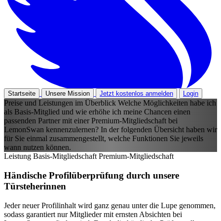
Startseite
Unsere Mission
Jetzt kostenlos anmelden
Login
Preise und Leistungen im Überblick
Welche Möglichkeiten habe ich
als Basis-Mitglied und wie erhöhe ich meine Chancen einen
passenden Partner mit einer Premium-Mitgliedschaft bei
LemonSwan kennenzulernen? In der folgenden Übersicht haben wir
für Sie einmal zusammengestellt, welche Funktionen Sie jeweils
wann nutzen können.
Leistung
Basis-Mitgliedschaft
Premium-Mitgliedschaft
Händische Profilüberprüfung durch unsere
Türsteherinnen
Jeder neuer Profilinhalt wird ganz genau unter die Lupe genommen,
sodass garantiert nur Mitglieder mit ernsten Absichten bei