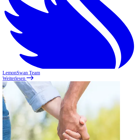
LemonSwan Team
Weiterlesen