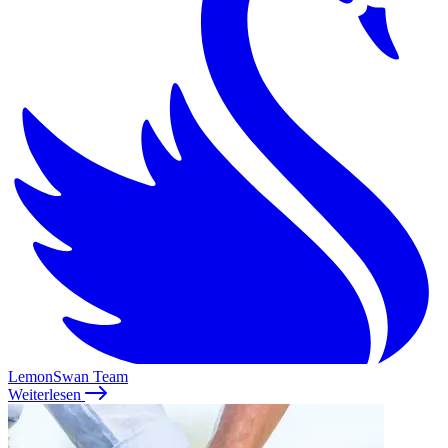
LemonSwan Team
Weiterlesen