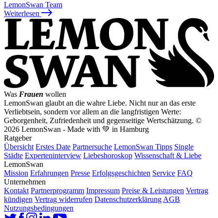
LemonSwan Team
Weiterlesen
Was
Frauen
wollen
LemonSwan glaubt an die wahre Liebe. Nicht nur an das erste
Verliebtsein, sondern vor allem an die langfristigen Werte:
Geborgenheit, Zufriedenheit und gegenseitige Wertschätzung.
©
2026 LemonSwan - Made with 💚 in Hamburg
Ratgeber
Übersicht
Erstes Date
Partnersuche
LemonSwan Tipps
Single
Städte
Experteninterview
Liebeshoroskop
Wissenschaft & Liebe
LemonSwan
Mission
Erfahrungen
Presse
Erfolgsgeschichten
Service
FAQ
Unternehmen
Kontakt
Partnerprogramm
Impressum
Preise & Leistungen
Vertrag
kündigen
Vertrag widerrufen
Datenschutzerklärung
AGB
Nutzungsbedingungen