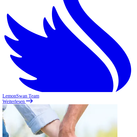
LemonSwan Team
Weiterlesen