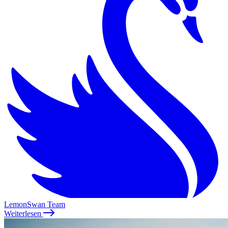
LemonSwan Team
Weiterlesen