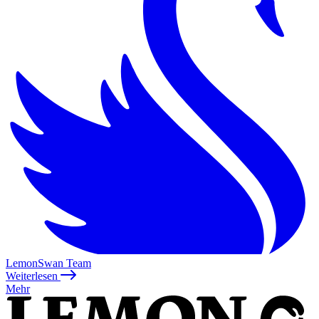
LemonSwan Team
Weiterlesen
Mehr