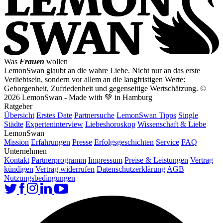
Was
Frauen
wollen
LemonSwan glaubt an die wahre Liebe. Nicht nur an das erste
Verliebtsein, sondern vor allem an die langfristigen Werte:
Geborgenheit, Zufriedenheit und gegenseitige Wertschätzung.
©
2026 LemonSwan - Made with 💚 in Hamburg
Ratgeber
Übersicht
Erstes Date
Partnersuche
LemonSwan Tipps
Single
Städte
Experteninterview
Liebeshoroskop
Wissenschaft & Liebe
LemonSwan
Mission
Erfahrungen
Presse
Erfolgsgeschichten
Service
FAQ
Unternehmen
Kontakt
Partnerprogramm
Impressum
Preise & Leistungen
Vertrag
kündigen
Vertrag widerrufen
Datenschutzerklärung
AGB
Nutzungsbedingungen