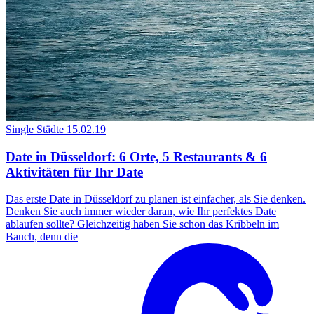
Single Städte
15.02.19
Date in Düsseldorf: 6 Orte, 5 Restaurants & 6
Aktivitäten für Ihr Date
Das erste Date in Düsseldorf zu planen ist einfacher, als Sie denken.
Denken Sie auch immer wieder daran, wie Ihr perfektes Date
ablaufen sollte? Gleichzeitig haben Sie schon das Kribbeln im
Bauch, denn die