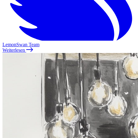
LemonSwan Team
Weiterlesen