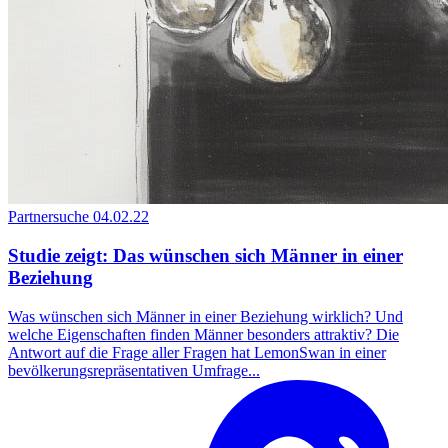
Partnersuche
04.02.22
Studie zeigt: Das wünschen sich Männer in einer
Beziehung
Was wünschen sich Männer in einer Beziehung wirklich? Und
welche Eigenschaften finden Männer besonders attraktiv? Die
Antwort auf die Frage aller Fragen hat LemonSwan in einer
bevölkerungsrepräsentativen Umfrage...