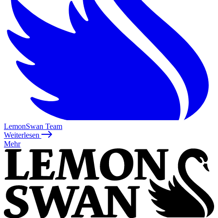
LemonSwan Team
Weiterlesen
Mehr