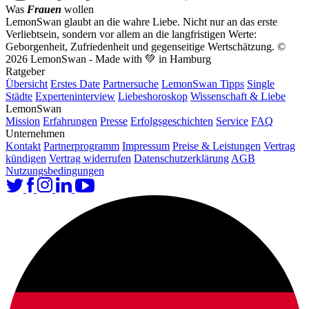
Was
Frauen
wollen
LemonSwan glaubt an die wahre Liebe. Nicht nur an das erste
Verliebtsein, sondern vor allem an die langfristigen Werte:
Geborgenheit, Zufriedenheit und gegenseitige Wertschätzung.
©
2026 LemonSwan - Made with 💚 in Hamburg
Ratgeber
Übersicht
Erstes Date
Partnersuche
LemonSwan Tipps
Single
Städte
Experteninterview
Liebeshoroskop
Wissenschaft & Liebe
LemonSwan
Mission
Erfahrungen
Presse
Erfolgsgeschichten
Service
FAQ
Unternehmen
Kontakt
Partnerprogramm
Impressum
Preise & Leistungen
Vertrag
kündigen
Vertrag widerrufen
Datenschutzerklärung
AGB
Nutzungsbedingungen