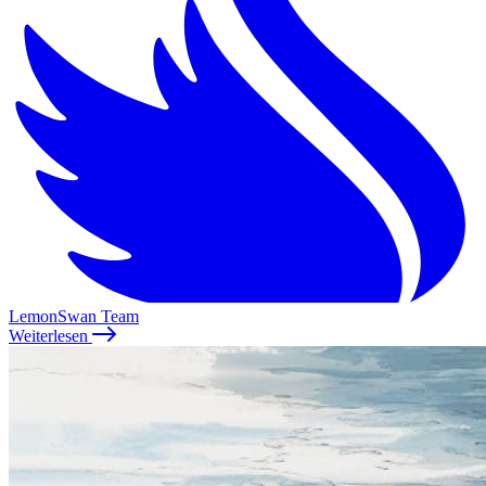
LemonSwan Team
Weiterlesen