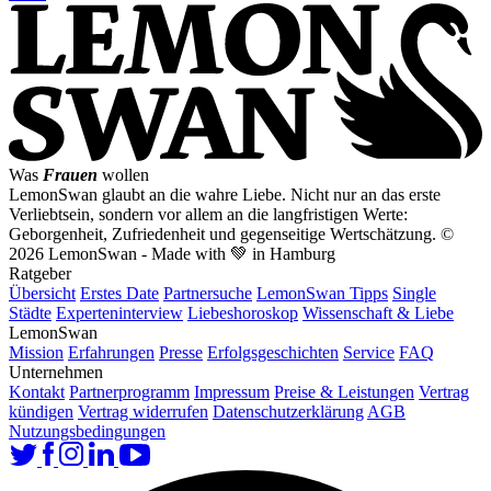
Was
Frauen
wollen
LemonSwan glaubt an die wahre Liebe. Nicht nur an das erste
Verliebtsein, sondern vor allem an die langfristigen Werte:
Geborgenheit, Zufriedenheit und gegenseitige Wertschätzung.
©
2026 LemonSwan - Made with 💚 in Hamburg
Ratgeber
Übersicht
Erstes Date
Partnersuche
LemonSwan Tipps
Single
Städte
Experteninterview
Liebeshoroskop
Wissenschaft & Liebe
LemonSwan
Mission
Erfahrungen
Presse
Erfolgsgeschichten
Service
FAQ
Unternehmen
Kontakt
Partnerprogramm
Impressum
Preise & Leistungen
Vertrag
kündigen
Vertrag widerrufen
Datenschutzerklärung
AGB
Nutzungsbedingungen