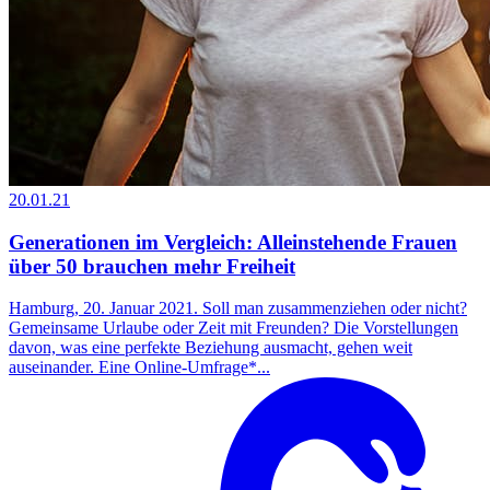
20.01.21
Generationen im Vergleich: Alleinstehende Frauen
über 50 brauchen mehr Freiheit
Hamburg, 20. Januar 2021. Soll man zusammenziehen oder nicht?
Gemeinsame Urlaube oder Zeit mit Freunden? Die Vorstellungen
davon, was eine perfekte Beziehung ausmacht, gehen weit
auseinander. Eine Online-Umfrage*...