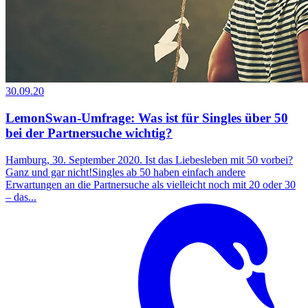
30.09.20
LemonSwan-Umfrage: Was ist für Singles über 50
bei der Partnersuche wichtig?
Hamburg, 30. September 2020. Ist das Liebesleben mit 50 vorbei?
Ganz und gar nicht!Singles ab 50 haben einfach andere
Erwartungen an die Partnersuche als vielleicht noch mit 20 oder 30
– das...