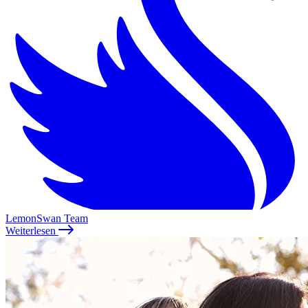
LemonSwan Team
Weiterlesen