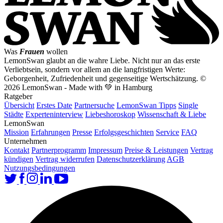
Was
Frauen
wollen
LemonSwan glaubt an die wahre Liebe. Nicht nur an das erste
Verliebtsein, sondern vor allem an die langfristigen Werte:
Geborgenheit, Zufriedenheit und gegenseitige Wertschätzung.
©
2026 LemonSwan - Made with 💚 in Hamburg
Ratgeber
Übersicht
Erstes Date
Partnersuche
LemonSwan Tipps
Single
Städte
Experteninterview
Liebeshoroskop
Wissenschaft & Liebe
LemonSwan
Mission
Erfahrungen
Presse
Erfolgsgeschichten
Service
FAQ
Unternehmen
Kontakt
Partnerprogramm
Impressum
Preise & Leistungen
Vertrag
kündigen
Vertrag widerrufen
Datenschutzerklärung
AGB
Nutzungsbedingungen