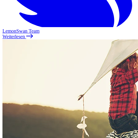
LemonSwan Team
Weiterlesen