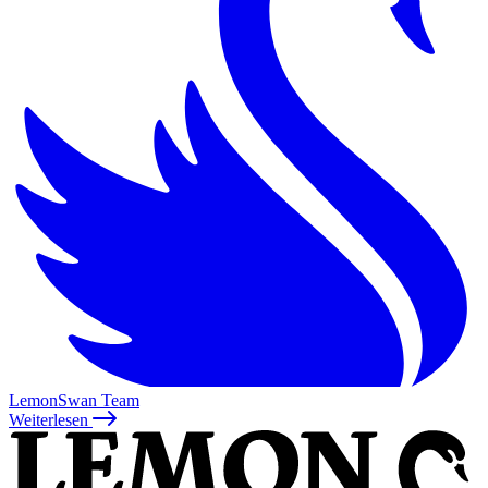
LemonSwan Team
Weiterlesen