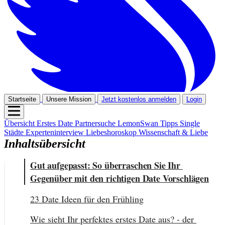
Startseite
Unsere Mission
Jetzt kostenlos anmelden
Login
Übersicht
Erstes Date
Partnersuche
LemonSwan Tipps
Single
Städte
Experteninterview
Liebeshoroskop
Wissenschaft & Liebe
Inhaltsübersicht
Gut aufgepasst: So überraschen Sie Ihr 
Gegenüber mit den richtigen Date Vorschlägen
23 Date Ideen für den Frühling
Wie sieht Ihr perfektes erstes Date aus? - der 