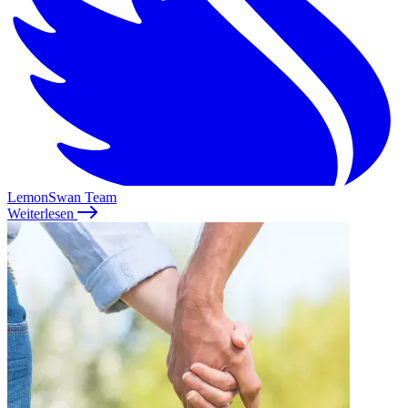
LemonSwan Team
Weiterlesen