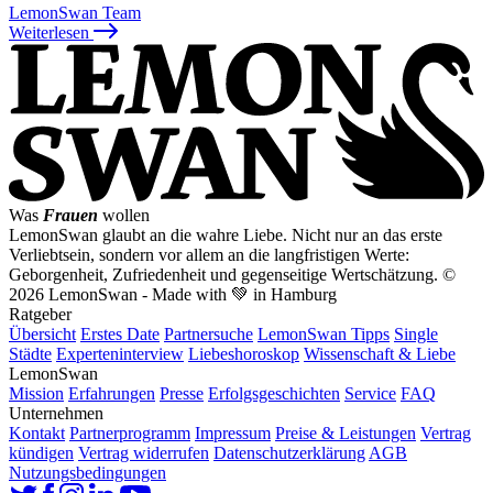
LemonSwan Team
Weiterlesen
Was
Frauen
wollen
LemonSwan glaubt an die wahre Liebe. Nicht nur an das erste
Verliebtsein, sondern vor allem an die langfristigen Werte:
Geborgenheit, Zufriedenheit und gegenseitige Wertschätzung.
©
2026 LemonSwan - Made with 💚 in Hamburg
Ratgeber
Übersicht
Erstes Date
Partnersuche
LemonSwan Tipps
Single
Städte
Experteninterview
Liebeshoroskop
Wissenschaft & Liebe
LemonSwan
Mission
Erfahrungen
Presse
Erfolgsgeschichten
Service
FAQ
Unternehmen
Kontakt
Partnerprogramm
Impressum
Preise & Leistungen
Vertrag
kündigen
Vertrag widerrufen
Datenschutzerklärung
AGB
Nutzungsbedingungen