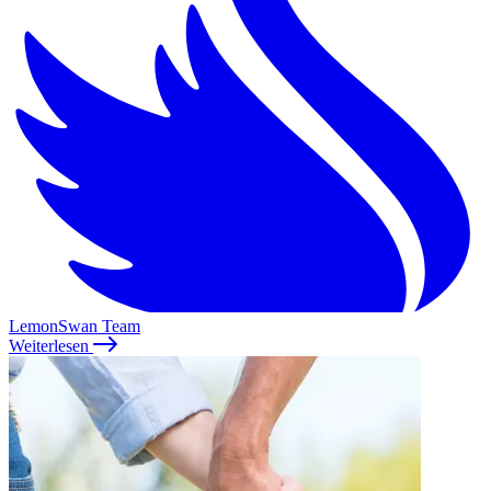
LemonSwan Team
Weiterlesen