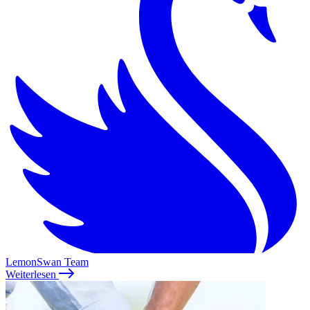
LemonSwan Team
Weiterlesen