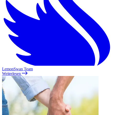
LemonSwan Team
Weiterlesen