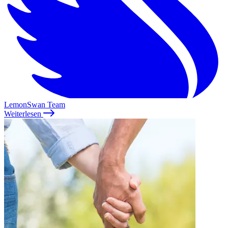
LemonSwan Team
Weiterlesen