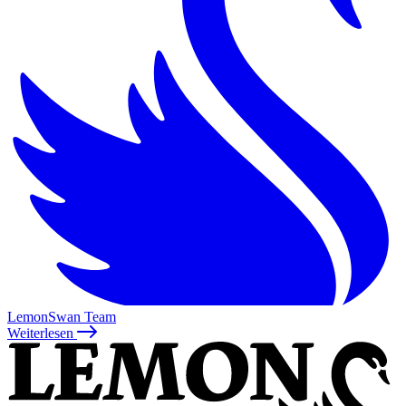
LemonSwan Team
Weiterlesen