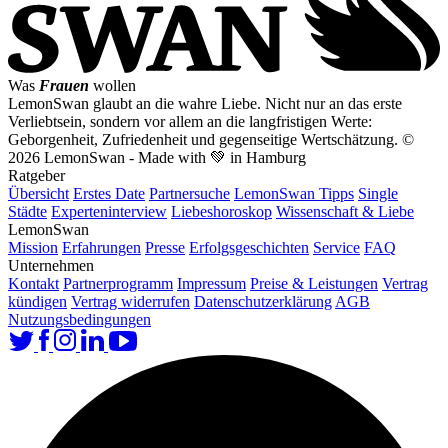
Was
Frauen
wollen
LemonSwan glaubt an die wahre Liebe. Nicht nur an das erste
Verliebtsein, sondern vor allem an die langfristigen Werte:
Geborgenheit, Zufriedenheit und gegenseitige Wertschätzung.
©
2026 LemonSwan - Made with 💚 in Hamburg
Ratgeber
Übersicht
Erstes Date
Partnersuche
LemonSwan Tipps
Single
Städte
Experteninterview
Liebeshoroskop
Wissenschaft & Liebe
LemonSwan
Mission
Erfahrungen
Presse
Erfolgsgeschichten
Service
FAQ
Unternehmen
Kontakt
Partnerprogramm
Impressum
Preise & Leistungen
Vertrag
kündigen
Vertrag widerrufen
Datenschutzerklärung
AGB
Nutzungsbedingungen