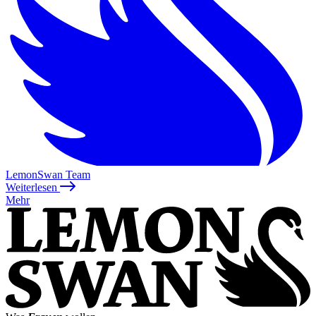
LemonSwan Team
Weiterlesen
Mehr