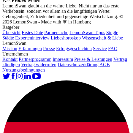
Was
Frauen
wollen
LemonSwan glaubt an die wahre Liebe. Nicht nur an das erste
Verliebtsein, sondern vor allem an die langfristigen Werte:
Geborgenheit, Zufriedenheit und gegenseitige Wertschätzung.
©
2026 LemonSwan - Made with 💚 in Hamburg
Ratgeber
Übersicht
Erstes Date
Partnersuche
LemonSwan Tipps
Single
Städte
Experteninterview
Liebeshoroskop
Wissenschaft & Liebe
LemonSwan
Mission
Erfahrungen
Presse
Erfolgsgeschichten
Service
FAQ
Unternehmen
Kontakt
Partnerprogramm
Impressum
Preise & Leistungen
Vertrag
kündigen
Vertrag widerrufen
Datenschutzerklärung
AGB
Nutzungsbedingungen