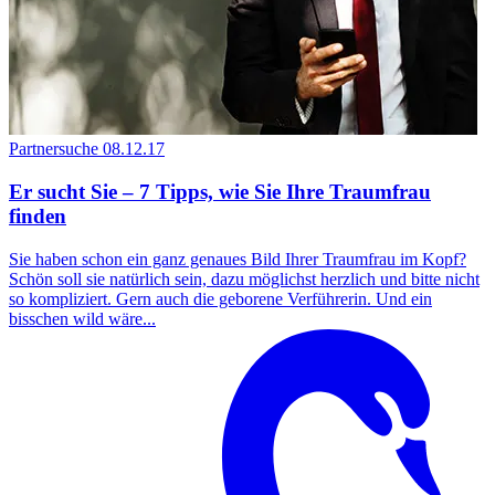
Partnersuche
08.12.17
Er sucht Sie – 7 Tipps, wie Sie Ihre Traumfrau
finden
Sie haben schon ein ganz genaues Bild Ihrer Traumfrau im Kopf?
Schön soll sie natürlich sein, dazu möglichst herzlich und bitte nicht
so kompliziert. Gern auch die geborene Verführerin. Und ein
bisschen wild wäre...