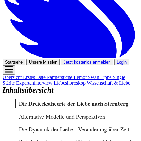
Startseite
Unsere Mission
Jetzt kostenlos anmelden
Login
Übersicht
Erstes Date
Partnersuche
LemonSwan Tipps
Single
Städte
Experteninterview
Liebeshoroskop
Wissenschaft & Liebe
Inhaltsübersicht
Die Dreieckstheorie der Liebe nach Sternberg
Alternative Modelle und Perspektiven
Die Dynamik der Liebe - Veränderung über Zeit