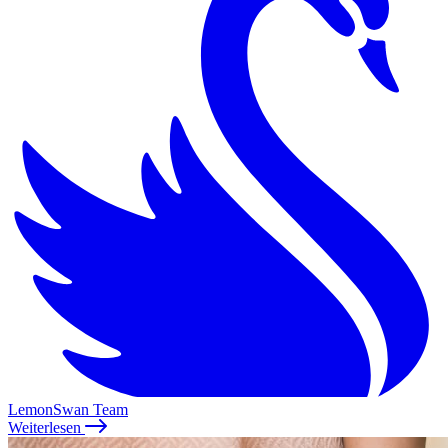
LemonSwan Team
Weiterlesen