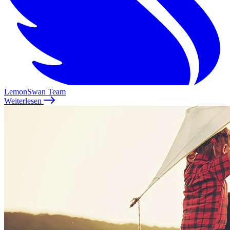
LemonSwan Team
Weiterlesen