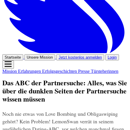
Startseite
Unsere Mission
Jetzt kostenlos anmelden
Login
Mission
Erfahrungen
Erfolgsgeschichten
Presse
Türsteherinnen
Das ABC der Partnersuche: Alles, was Sie
über die dunklen Seiten der Partnersuche
wissen müssen
Noch nie etwas von Love Bombing und Obligaswiping 
gehört? Kein Problem! LemonSwan verrät in seinem 
ausführlichen Dating-ABC, vor welchen manchmal fiesen 