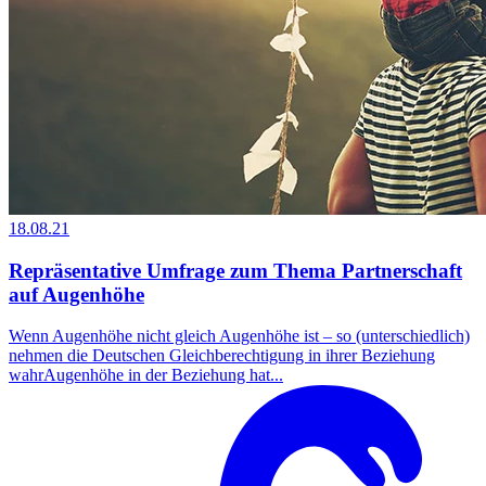
18.08.21
Repräsentative Umfrage zum Thema Partnerschaft
auf Augenhöhe
Wenn Augenhöhe nicht gleich Augenhöhe ist – so (unterschiedlich)
nehmen die Deutschen Gleichberechtigung in ihrer Beziehung
wahrAugenhöhe in der Beziehung hat...