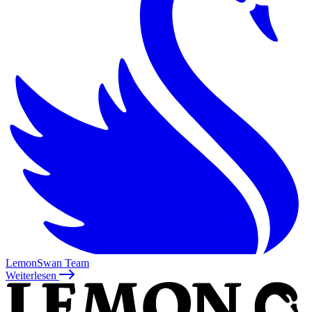
LemonSwan Team
Weiterlesen