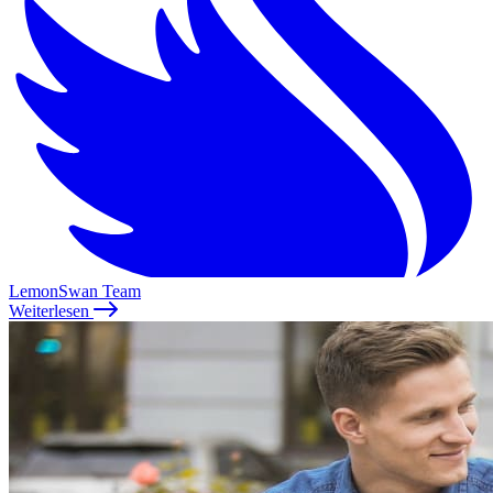
LemonSwan Team
Weiterlesen