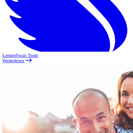
LemonSwan Team
Weiterlesen