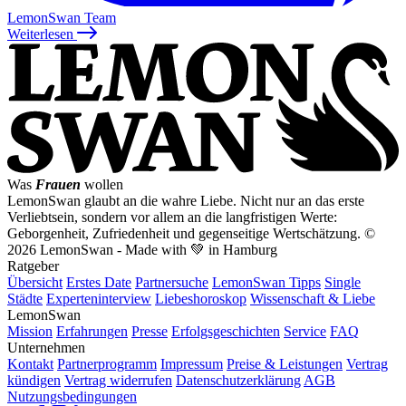
LemonSwan Team
Weiterlesen
Was
Frauen
wollen
LemonSwan glaubt an die wahre Liebe. Nicht nur an das erste
Verliebtsein, sondern vor allem an die langfristigen Werte:
Geborgenheit, Zufriedenheit und gegenseitige Wertschätzung.
©
2026 LemonSwan - Made with 💚 in Hamburg
Ratgeber
Übersicht
Erstes Date
Partnersuche
LemonSwan Tipps
Single
Städte
Experteninterview
Liebeshoroskop
Wissenschaft & Liebe
LemonSwan
Mission
Erfahrungen
Presse
Erfolgsgeschichten
Service
FAQ
Unternehmen
Kontakt
Partnerprogramm
Impressum
Preise & Leistungen
Vertrag
kündigen
Vertrag widerrufen
Datenschutzerklärung
AGB
Nutzungsbedingungen