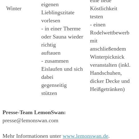
eine neue 
eigenen 
Winter
Köstlichkeit 
Lieblingszitate 
testen 
vorlesen 
- einen 
- in einer Therme 
Rodelwettbewerb 
oder Sauna wieder 
mit 
richtig 
anschließendem 
auftauen 
Winterpicknick 
- zusammen 
veranstalten (inkl. 
Eislaufen und sich 
Handschuhen,
dabei 
dicker Decke und 
gegenseitig 
Heißgetränken)
stützen 
Presse-Team LemonSwan:
presse@lemonswan.com
Mehr Informationen unter 
www.lemonswan.de
.