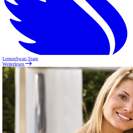
LemonSwan Team
Weiterlesen