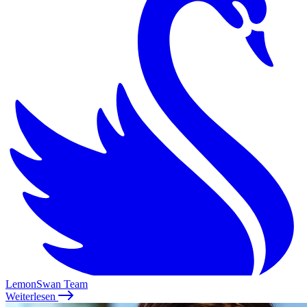
LemonSwan Team
Weiterlesen