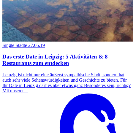
Single Städte
27.05.19
Das erste Date in Leipzig: 5 Aktivitäten & 8
Restaurants zum entdecken
Leipzig ist nicht nur eine äußerst sympathische Stadt, sondern hat
auch sehr viele Sehenswürdigkeiten und Geschichte zu bieten. Für
Ihr Date in Leipzig darf es aber etwas ganz Besonderes sein, richtig?
Mit unseren...