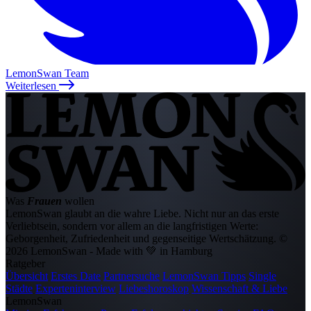
LemonSwan Team
Weiterlesen
Was
Frauen
wollen
LemonSwan glaubt an die wahre Liebe. Nicht nur an das erste
Verliebtsein, sondern vor allem an die langfristigen Werte:
Geborgenheit, Zufriedenheit und gegenseitige Wertschätzung.
©
2026 LemonSwan - Made with 💚 in Hamburg
Ratgeber
Übersicht
Erstes Date
Partnersuche
LemonSwan Tipps
Single
Städte
Experteninterview
Liebeshoroskop
Wissenschaft & Liebe
LemonSwan