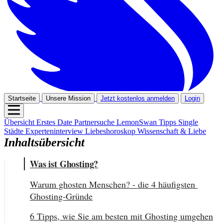
Startseite
Unsere Mission
Jetzt kostenlos anmelden
Login
Übersicht
Erstes Date
Partnersuche
LemonSwan Tipps
Single
Städte
Experteninterview
Liebeshoroskop
Wissenschaft & Liebe
Inhaltsübersicht
Was ist Ghosting?
Warum ghosten Menschen? - die 4 häufigsten 
Ghosting-Gründe
6 Tipps, wie Sie am besten mit Ghosting umgehen