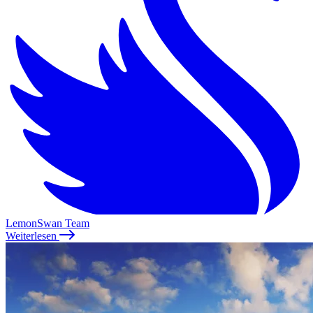
LemonSwan Team
Weiterlesen