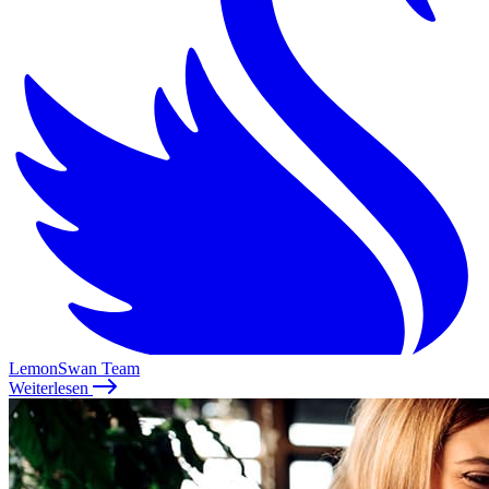
LemonSwan Team
Weiterlesen