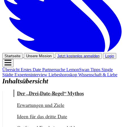
Startseite
Unsere Mission
Jetzt kostenlos anmelden
Login
Übersicht
Erstes Date
Partnersuche
LemonSwan Tipps
Single
Städte
Experteninterview
Liebeshoroskop
Wissenschaft & Liebe
Inhaltsübersicht
Der „Drei-Date-Regel“ Mythos
Erwartungen und Ziele
Ideen für das dritte Date