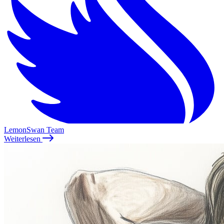
LemonSwan Team
Weiterlesen