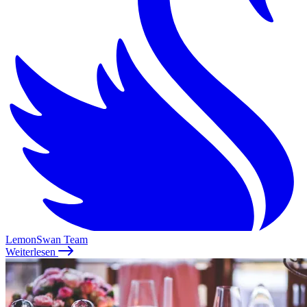
LemonSwan Team
Weiterlesen