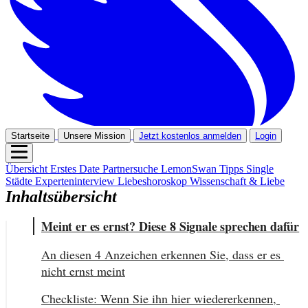
Startseite
Unsere Mission
Jetzt kostenlos anmelden
Login
Übersicht
Erstes Date
Partnersuche
LemonSwan Tipps
Single
Städte
Experteninterview
Liebeshoroskop
Wissenschaft & Liebe
Inhaltsübersicht
Meint er es ernst? Diese 8 Signale sprechen dafür
An diesen 4 Anzeichen erkennen Sie, dass er es 
nicht ernst meint
Checkliste: Wenn Sie ihn hier wiedererkennen, 