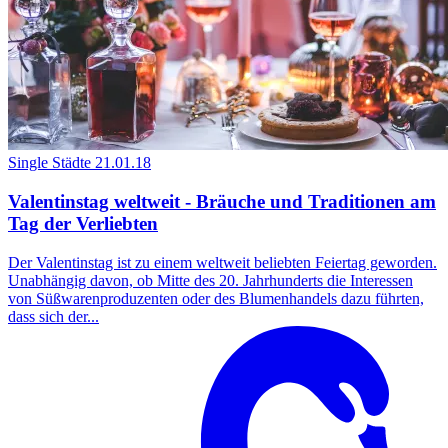
Single Städte
21.01.18
Valentinstag weltweit - Bräuche und Traditionen am
Tag der Verliebten
Der Valentinstag ist zu einem weltweit beliebten Feiertag geworden.
Unabhängig davon, ob Mitte des 20. Jahrhunderts die Interessen
von Süßwarenproduzenten oder des Blumenhandels dazu führten,
dass sich der...