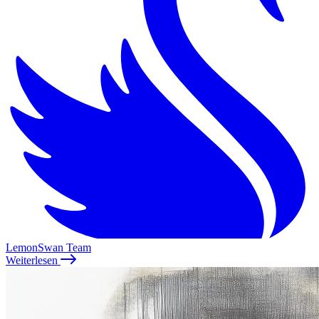
LemonSwan Team
Weiterlesen