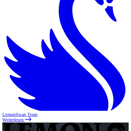
LemonSwan Team
Weiterlesen