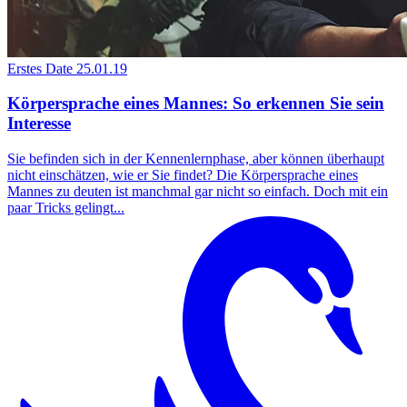
Erstes Date
25.01.19
Körpersprache eines Mannes: So erkennen Sie sein
Interesse
Sie befinden sich in der Kennenlernphase, aber können überhaupt
nicht einschätzen, wie er Sie findet? Die Körpersprache eines
Mannes zu deuten ist manchmal gar nicht so einfach. Doch mit ein
paar Tricks gelingt...