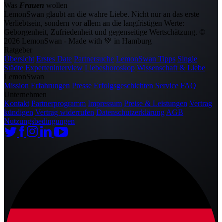
Was
Frauen
wollen
LemonSwan glaubt an die wahre Liebe. Nicht nur an das erste
Verliebtsein, sondern vor allem an die langfristigen Werte:
Geborgenheit, Zufriedenheit und gegenseitige Wertschätzung.
©
2026 LemonSwan - Made with 💚 in Hamburg
Ratgeber
Übersicht
Erstes Date
Partnersuche
LemonSwan Tipps
Single
Städte
Experteninterview
Liebeshoroskop
Wissenschaft & Liebe
LemonSwan
Mission
Erfahrungen
Presse
Erfolgsgeschichten
Service
FAQ
Unternehmen
Kontakt
Partnerprogramm
Impressum
Preise & Leistungen
Vertrag
kündigen
Vertrag widerrufen
Datenschutzerklärung
AGB
Nutzungsbedingungen