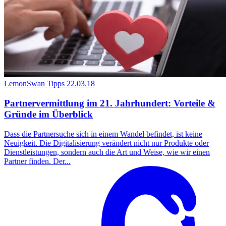
LemonSwan Tipps
22.03.18
Partnervermittlung im 21. Jahrhundert: Vorteile &
Gründe im Überblick
Dass die Partnersuche sich in einem Wandel befindet, ist keine
Neuigkeit. Die Digitalisierung verändert nicht nur Produkte oder
Dienstleistungen, sondern auch die Art und Weise, wie wir einen
Partner finden. Der...