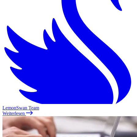
LemonSwan Team
Weiterlesen