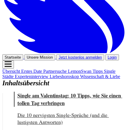
Startseite
Unsere Mission
Jetzt kostenlos anmelden
Login
Übersicht
Erstes Date
Partnersuche
LemonSwan Tipps
Single
Städte
Experteninterview
Liebeshoroskop
Wissenschaft & Liebe
Inhaltsübersicht
Single am Valentinstag: 10 Tipps, wie Sie einen 
tollen Tag verbringen
Die 10 nervigsten Single-Sprüche (und die 
lustigsten Antworten)