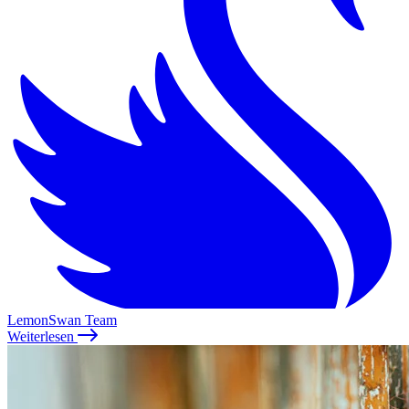
LemonSwan Team
Weiterlesen