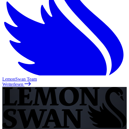
LemonSwan Team
Weiterlesen