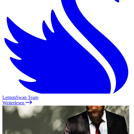
LemonSwan Team
Weiterlesen