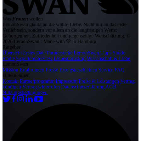
Was
Frauen
wollen
LemonSwan glaubt an die wahre Liebe. Nicht nur an das erste
Verliebtsein, sondern vor allem an die langfristigen Werte:
Geborgenheit, Zufriedenheit und gegenseitige Wertschätzung.
©
2026 LemonSwan - Made with 💚 in Hamburg
Ratgeber
Übersicht
Erstes Date
Partnersuche
LemonSwan Tipps
Single
Städte
Experteninterview
Liebeshoroskop
Wissenschaft & Liebe
LemonSwan
Mission
Erfahrungen
Presse
Erfolgsgeschichten
Service
FAQ
Unternehmen
Kontakt
Partnerprogramm
Impressum
Preise & Leistungen
Vertrag
kündigen
Vertrag widerrufen
Datenschutzerklärung
AGB
Nutzungsbedingungen