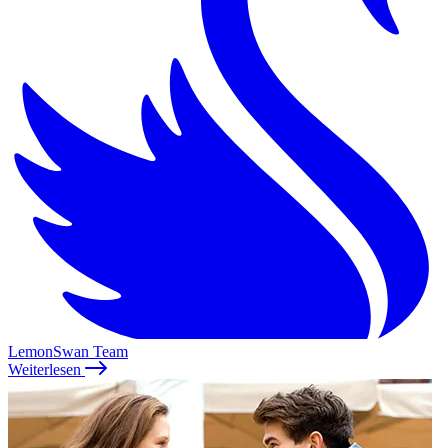
LemonSwan Team
Weiterlesen