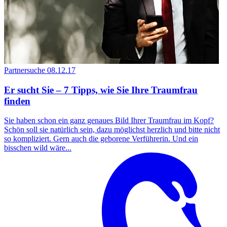
Partnersuche
08.12.17
Er sucht Sie – 7 Tipps, wie Sie Ihre Traumfrau
finden
Sie haben schon ein ganz genaues Bild Ihrer Traumfrau im Kopf?
Schön soll sie natürlich sein, dazu möglichst herzlich und bitte nicht
so kompliziert. Gern auch die geborene Verführerin. Und ein
bisschen wild wäre...