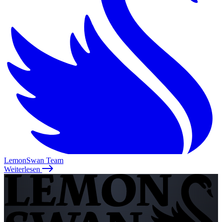
LemonSwan Team
Weiterlesen