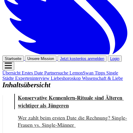
Startseite
Unsere Mission
Jetzt kostenlos anmelden
Login
Übersicht
Erstes Date
Partnersuche
LemonSwan Tipps
Single
Städte
Experteninterview
Liebeshoroskop
Wissenschaft & Liebe
Inhaltsübersicht
Konservative Kennenlern-Rituale sind Älteren 
wichtiger als Jüngeren
Wer zahlt beim ersten Date die Rechnung? Single-
Frauen vs. Single-Männer 