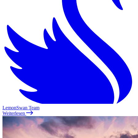
LemonSwan Team
Weiterlesen