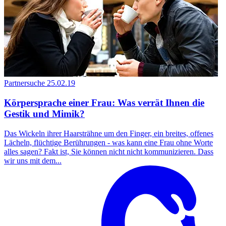
Partnersuche
25.02.19
Körpersprache einer Frau: Was verrät Ihnen die
Gestik und Mimik?
Das Wickeln ihrer Haarsträhne um den Finger, ein breites, offenes
Lächeln, flüchtige Berührungen - was kann eine Frau ohne Worte
alles sagen? Fakt ist, Sie können nicht nicht kommunizieren. Dass
wir uns mit dem...