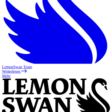
LemonSwan Team
Weiterlesen
Mehr