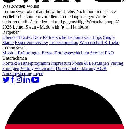
Was
Frauen
wollen
LemonSwan glaubt an die wahre Liebe. Nicht nur an das erste
Verliebtsein, sondern vor allem an die langfristigen Werte:
Geborgenheit, Zufriedenheit und gegenseitige Wertschätzung.
©
2026 LemonSwan - Made with 💚 in Hamburg
Ratgeber
Übersicht
Erstes Date
Partnersuche
LemonSwan Tipps
Single
Städte
Experteninterview
Liebeshoroskop
Wissenschaft & Liebe
LemonSwan
Mission
Erfahrungen
Presse
Erfolgsgeschichten
Service
FAQ
Unternehmen
Kontakt
Partnerprogramm
Impressum
Preise & Leistungen
Vertrag
kündigen
Vertrag widerrufen
Datenschutzerklärung
AGB
Nutzungsbedingungen