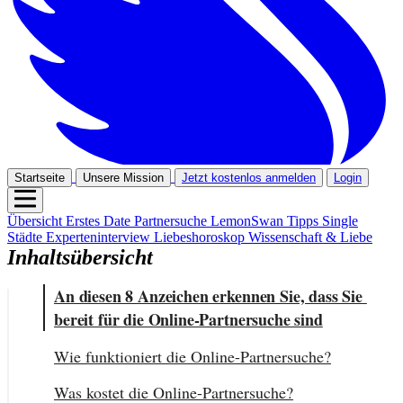
Startseite
Unsere Mission
Jetzt kostenlos anmelden
Login
Übersicht
Erstes Date
Partnersuche
LemonSwan Tipps
Single
Städte
Experteninterview
Liebeshoroskop
Wissenschaft & Liebe
Inhaltsübersicht
An diesen 8 Anzeichen erkennen Sie, dass Sie 
bereit für die Online-Partnersuche sind
Wie funktioniert die Online-Partnersuche?
Was kostet die Online-Partnersuche?