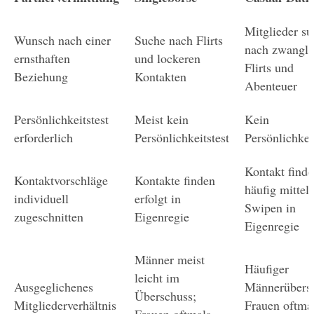
Mitglieder su
Wunsch nach einer 
Suche nach Flirts 
nach zwanglo
ernsthaften 
und lockeren 
Flirts und 
Beziehung
Kontakten
Abenteuer
Persönlichkeitstest 
Meist kein 
Kein 
erforderlich
Persönlichkeitstest
Persönlichkei
Kontakt finde
Kontaktvorschläge 
Kontakte finden 
häufig mittels 
individuell 
erfolgt in 
Swipen in 
zugeschnitten
Eigenregie
Eigenregie
Männer meist 
Häufiger 
leicht im 
Ausgeglichenes 
Männerübersc
Überschuss;
Mitgliederverhältnis
Frauen oftmal
Frauen oftmals 