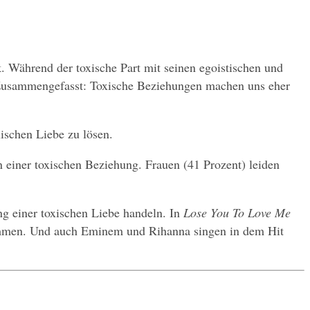
. Während der toxische Part mit seinen egoistischen und 
. Zusammengefasst: Toxische Beziehungen machen uns eher 
xischen Liebe zu lösen.
n einer toxischen Beziehung. Frauen (41 Prozent) leiden 
g einer toxischen Liebe handeln. In 
Lose You To Love Me
erzählt Selena Gomez beispielsweise von einer Beziehung, in der sie sich selbst verlor, bevor sie es schaffte, ihr zu entkommen. Und auch Eminem und Rihanna singen in dem Hit 