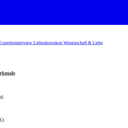
Experteninterview
Liebeshoroskop
Wissenschaft & Liebe
erkmale
st
's