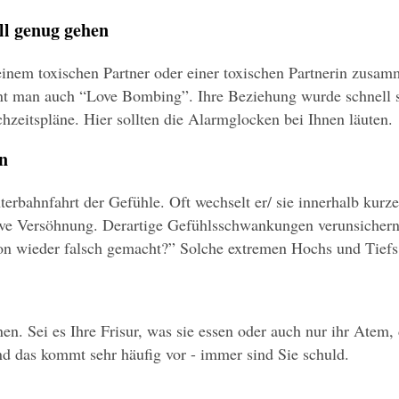
ll genug gehen
inem toxischen Partner oder einer toxischen Partnerin zusammen
nnt man auch “Love Bombing”. Ihre Beziehung wurde schnell se
eitspläne. Hier sollten die Alarmglocken bei Ihnen läuten.
en
terbahnfahrt der Gefühle. Oft wechselt er/ sie innerhalb kurze
ensive Versöhnung. Derartige Gefühlsschwankungen verunsicher
hon wieder falsch gemacht?” Solche extremen Hochs und Tiefs 
n. Sei es Ihre Frisur, was sie essen oder auch nur ihr Atem, de
nd das kommt sehr häufig vor - immer sind Sie schuld.