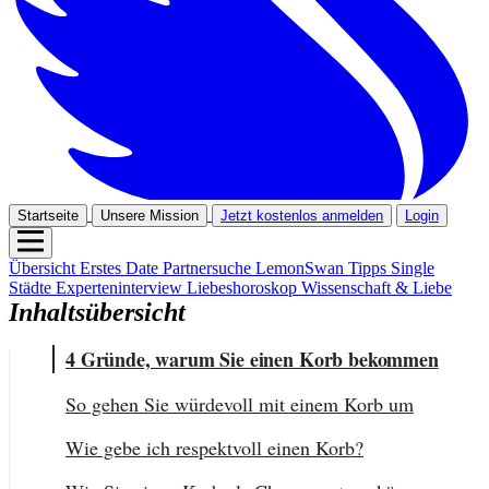
Startseite
Unsere Mission
Jetzt kostenlos anmelden
Login
Übersicht
Erstes Date
Partnersuche
LemonSwan Tipps
Single
Städte
Experteninterview
Liebeshoroskop
Wissenschaft & Liebe
Inhaltsübersicht
4 Gründe, warum Sie einen Korb bekommen
So gehen Sie würdevoll mit einem Korb um
Wie gebe ich respektvoll einen Korb?