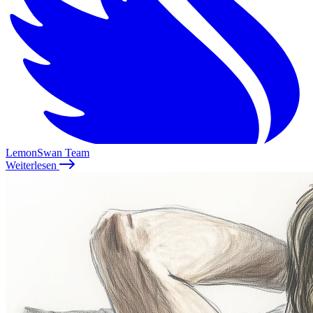
LemonSwan Team
Weiterlesen