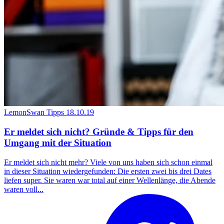
LemonSwan Tipps
18.10.19
Er meldet sich nicht? Gründe & Tipps für den
Umgang mit der Situation
Er meldet sich nicht mehr? Viele von uns haben sich schon einmal
in dieser Situation wiedergefunden: Die ersten zwei bis drei Dates
liefen super. Sie waren war total auf einer Wellenlänge, die Abende
waren voll...