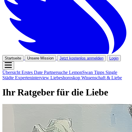
Startseite
Unsere Mission
Jetzt kostenlos anmelden
Login
Übersicht
Erstes Date
Partnersuche
LemonSwan Tipps
Single
Städte
Experteninterview
Liebeshoroskop
Wissenschaft & Liebe
Ihr Ratgeber für die Liebe