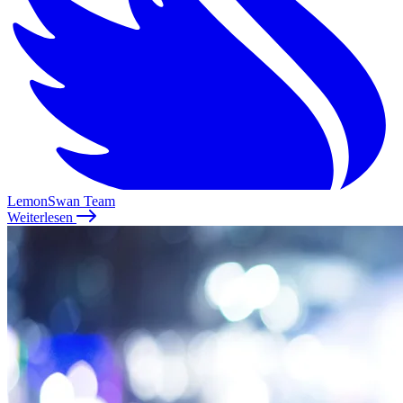
LemonSwan Team
Weiterlesen