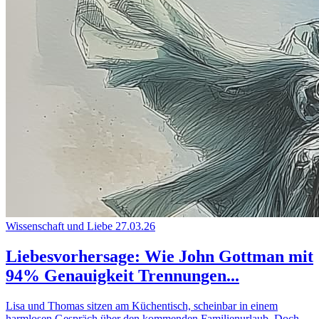
Wissenschaft und Liebe
27.03.26
Liebesvorhersage: Wie John Gottman mit
94% Genauigkeit Trennungen...
Lisa und Thomas sitzen am Küchentisch, scheinbar in einem
harmlosen Gespräch über den kommenden Familienurlaub. Doch