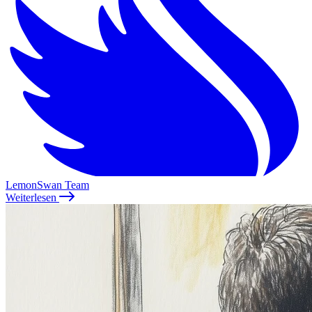
LemonSwan Team
Weiterlesen