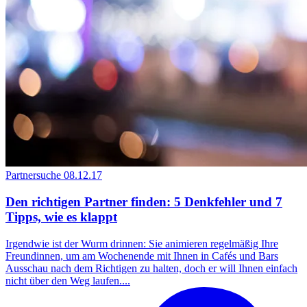
Partnersuche
08.12.17
Den richtigen Partner finden: 5 Denkfehler und 7
Tipps, wie es klappt
Irgendwie ist der Wurm drinnen: Sie animieren regelmäßig Ihre
Freundinnen, um am Wochenende mit Ihnen in Cafés und Bars
Ausschau nach dem Richtigen zu halten, doch er will Ihnen einfach
nicht über den Weg laufen....