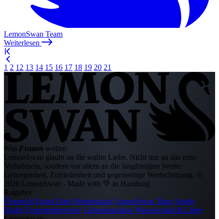
LemonSwan Team
Weiterlesen
1
2
12
13
14
15
16
17
18
19
20
21
Was
Frauen
wollen
LemonSwan glaubt an die wahre Liebe. Nicht nur an das erste
Verliebtsein, sondern vor allem an die langfristigen Werte:
Geborgenheit, Zufriedenheit und gegenseitige Wertschätzung.
©
2026 LemonSwan - Made with 💚 in Hamburg
Ratgeber
Übersicht
Erstes Date
Partnersuche
LemonSwan Tipps
Single
Städte
Experteninterview
Liebeshoroskop
Wissenschaft & Liebe
LemonSwan