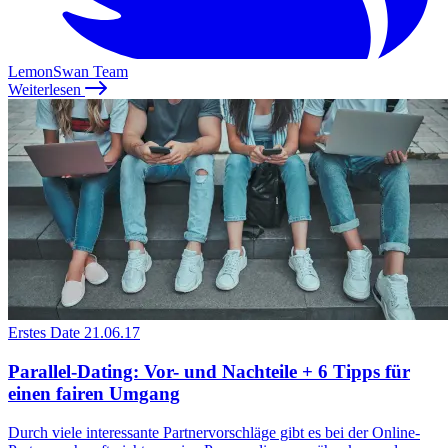
LemonSwan Team
Weiterlesen
Erstes Date
21.06.17
Parallel-Dating: Vor- und Nachteile + 6 Tipps für
einen fairen Umgang
Durch viele interessante Partnervorschläge gibt es bei der Online-