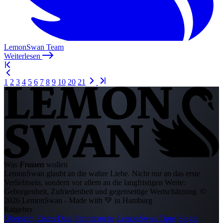
LemonSwan Team
Weiterlesen
1
2
3
4
5
6
7
8
9
10
20
21
Was
Frauen
wollen
LemonSwan glaubt an die wahre Liebe. Nicht nur an das erste
Verliebtsein, sondern vor allem an die langfristigen Werte:
Geborgenheit, Zufriedenheit und gegenseitige Wertschätzung.
©
2026 LemonSwan - Made with 💚 in Hamburg
Ratgeber
Übersicht
Erstes Date
Partnersuche
LemonSwan Tipps
Single