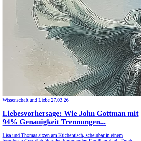
Wissenschaft und Liebe
27.03.26
Liebesvorhersage: Wie John Gottman mit
94% Genauigkeit Trennungen...
Lisa und Thomas sitzen am Küchentisch, scheinbar in einem
harmlosen Gespräch über den kommenden Familienurlaub. Doch