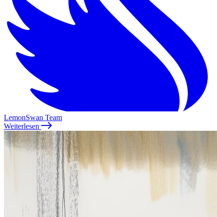
LemonSwan Team
Weiterlesen