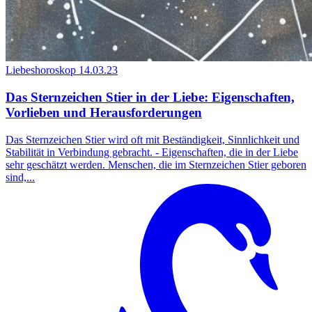
Liebeshoroskop
14.03.23
Das Sternzeichen Stier in der Liebe: Eigenschaften,
Vorlieben und Herausforderungen
Das Sternzeichen Stier wird oft mit Beständigkeit, Sinnlichkeit und
Stabilität in Verbindung gebracht. - Eigenschaften, die in der Liebe
sehr geschätzt werden. Menschen, die im Sternzeichen Stier geboren
sind,...