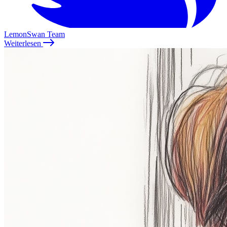
LemonSwan Team
Weiterlesen