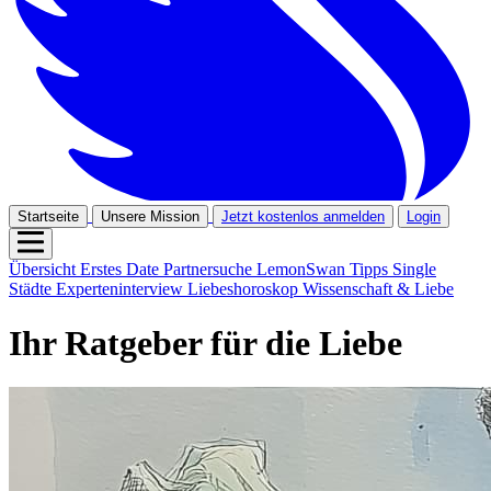
Startseite
Unsere Mission
Jetzt kostenlos anmelden
Login
Übersicht
Erstes Date
Partnersuche
LemonSwan Tipps
Single
Städte
Experteninterview
Liebeshoroskop
Wissenschaft & Liebe
Ihr Ratgeber für die Liebe