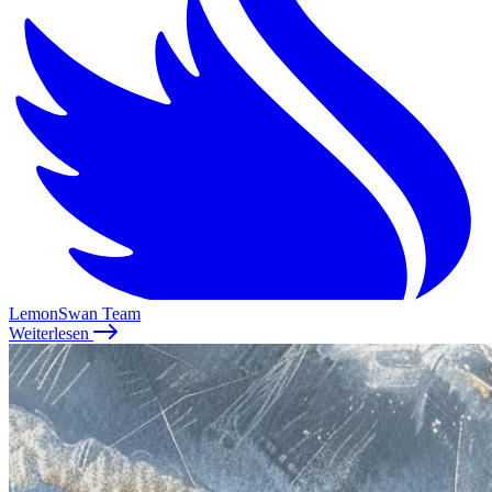
LemonSwan Team
Weiterlesen