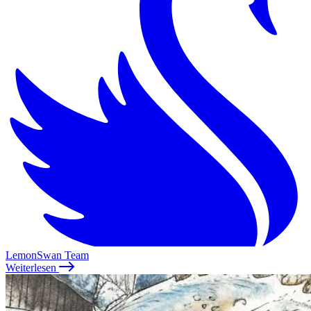
LemonSwan Team
Weiterlesen