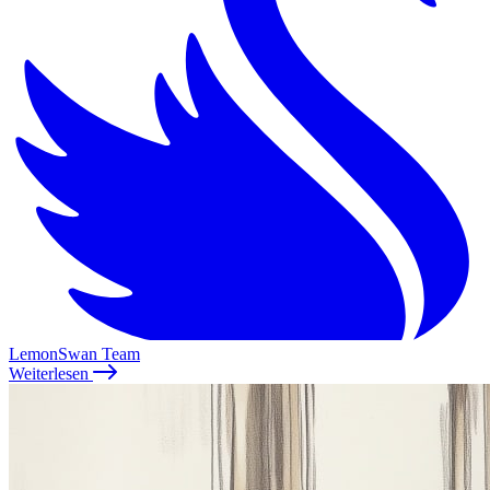
LemonSwan Team
Weiterlesen