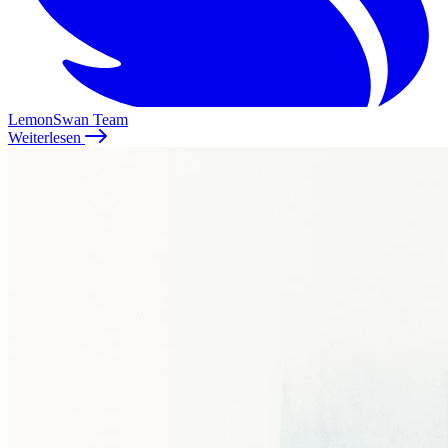
LemonSwan Team
Weiterlesen