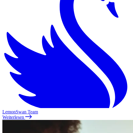
LemonSwan Team
Weiterlesen