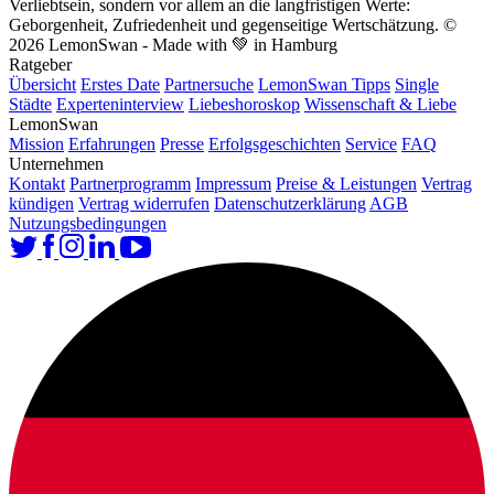
Verliebtsein, sondern vor allem an die langfristigen Werte:
Geborgenheit, Zufriedenheit und gegenseitige Wertschätzung.
©
2026 LemonSwan - Made with 💚 in Hamburg
Ratgeber
Übersicht
Erstes Date
Partnersuche
LemonSwan Tipps
Single
Städte
Experteninterview
Liebeshoroskop
Wissenschaft & Liebe
LemonSwan
Mission
Erfahrungen
Presse
Erfolgsgeschichten
Service
FAQ
Unternehmen
Kontakt
Partnerprogramm
Impressum
Preise & Leistungen
Vertrag
kündigen
Vertrag widerrufen
Datenschutzerklärung
AGB
Nutzungsbedingungen